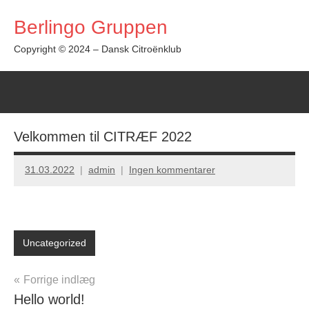
Videre
Berlingo Gruppen
til
indhold
Copyright © 2024 – Dansk Citroënklub
Velkommen til CITRÆF 2022
31.03.2022
admin
Ingen kommentarer
Uncategorized
Indlægsnavigation
Forrige indlæg
Hello world!